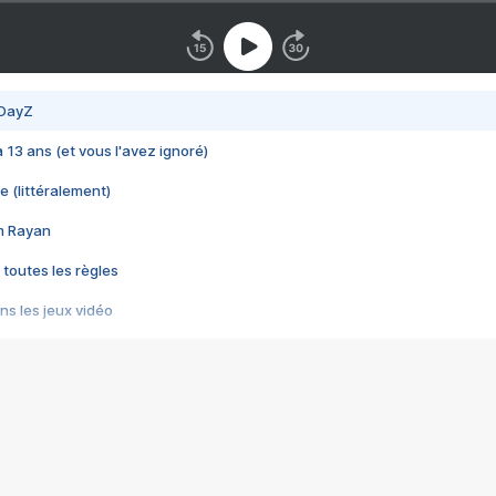
 DayZ
 a 13 ans (et vous l'avez ignoré)
e (littéralement)
im Rayan
 toutes les règles
s les jeux vidéo
us choquant de Rockstar ? - Le scandale BULLY
e plus moche de Steam
du RÊVE tourne au CAUCHEMAR
pendant 8 heures