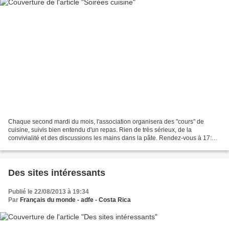
Chaque second mardi du mois, l'association organisera des "cours" de
cuisine, suivis bien entendu d'un repas. Rien de très sérieux, de la
convivialité et des discussions les mains dans la pâte. Rendez-vous à 17:30
chez Ingrid (écrire à francaisdumonde.cr@gmail.com...
Des sites intéressants
Publié le 22/08/2013 à 19:34
Par
Français du monde - adfe - Costa Rica