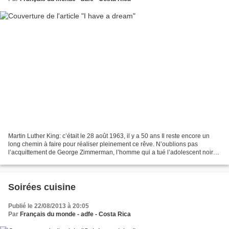
Martin Luther King: c’était le 28 août 1963, il y a 50 ans Il reste encore un
long chemin à faire pour réaliser pleinement ce rêve. N’oublions pas
l’acquittement de George Zimmerman, l’homme qui a tué l’adolescent noir
Trayvon Martin en Floride.
Soirées cuisine
Publié le 22/08/2013 à 20:05
Par
Français du monde - adfe - Costa Rica