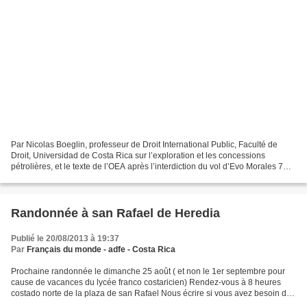
Par Nicolas Boeglin, professeur de Droit International Public, Faculté de
Droit, Universidad de Costa Rica sur l’exploration et les concessions
pétrolières, et le texte de l’OEA après l’interdiction du vol d’Evo Morales 7
Nicolás Boeglin* La semana pasada,...
Randonnée à san Rafael de Heredia
Publié le 20/08/2013 à 19:37
Par
Français du monde - adfe - Costa Rica
Prochaine randonnée le dimanche 25 août ( et non le 1er septembre pour
cause de vacances du lycée franco costaricien) Rendez-vous à 8 heures
costado norte de la plaza de san Rafael Nous écrire si vous avez besoin de
transport ou pour tout autre renseignement....