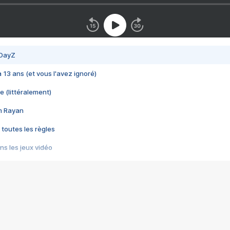
 DayZ
 a 13 ans (et vous l'avez ignoré)
e (littéralement)
im Rayan
 toutes les règles
s les jeux vidéo
us choquant de Rockstar ? - Le scandale BULLY
e plus moche de Steam
du RÊVE tourne au CAUCHEMAR
pendant 8 heures