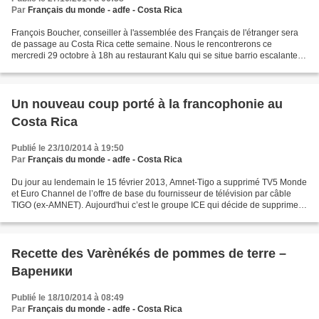
Par
Français du monde - adfe - Costa Rica
François Boucher, conseiller à l'assemblée des Français de l'étranger sera
de passage au Costa Rica cette semaine. Nous le rencontrerons ce
mercredi 29 octobre à 18h au restaurant Kalu qui se situe barrio escalante,
50 m este del parque Francia : http://kalu.co.cr/ubicacion-horario/...
Un nouveau coup porté à la francophonie au
Costa Rica
Publié le 23/10/2014 à 19:50
Par
Français du monde - adfe - Costa Rica
Du jour au lendemain le 15 février 2013, Amnet-Tigo a supprimé TV5 Monde
et Euro Channel de l’offre de base du fournisseur de télévision par câble
TIGO (ex-AMNET). Aujourd'hui c’est le groupe ICE qui décide de supprimer
TV5 Monde de sa programmation Kolbi...
Recette des Varènékés de pommes de terre –
Вареники
Publié le 18/10/2014 à 08:49
Par
Français du monde - adfe - Costa Rica