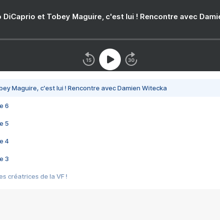
 DiCaprio et Tobey Maguire, c'est lui ! Rencontre avec Dam
bey Maguire, c'est lui ! Rencontre avec Damien Witecka
e 6
e 5
e 4
e 3
s créatrices de la VF !
e 2
e 1