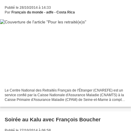
Publié le 28/10/2014 à 14:33
Par
Français du monde - adfe - Costa Rica
Le Centre National des Retraités Français de l'Étranger (CNAREFE) est un
service confié par la Caisse Nationale d'Assurance Maladie (CNAMTS) à la
Caisse Primaire d'Assurance Maladie (CPAM) de Seine-et-Marne à compter
du 1er janvier 2014. http://www.cleiss.fr/actu/2014/1401cnarefe.html...
Soirée au Kalu avec François Boucher
Publié le 27/10/2014 à 06:58