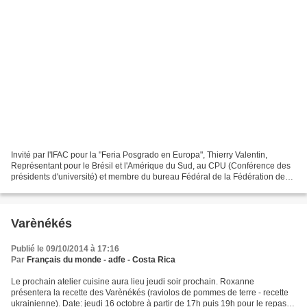
Invité par l'IFAC pour la "Feria Posgrado en Europa", Thierry Valentin,
Représentant pour le Brésil et l'Amérique du Sud, au CPU (Conférence des
présidents d'université) et membre du bureau Fédéral de la Fédération des
Français de l'Étranger sera au Costa...
Varènékés
Publié le 09/10/2014 à 17:16
Par
Français du monde - adfe - Costa Rica
Le prochain atelier cuisine aura lieu jeudi soir prochain. Roxanne
présentera la recette des Varènékés (raviolos de pommes de terre - recette
ukrainienne). Date: jeudi 16 octobre à partir de 17h puis 19h pour le repas.