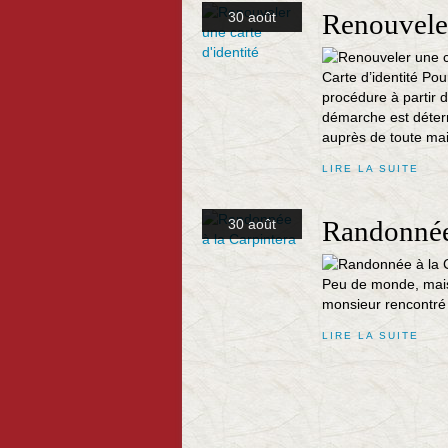
Renouveler
30 août
Carte d’identité Pou
procédure à partir
démarche est déterri
auprès de toute mair
LIRE LA SUITE
Randonnée 
30 août
Peu de monde, mais
monsieur rencontré 
LIRE LA SUITE