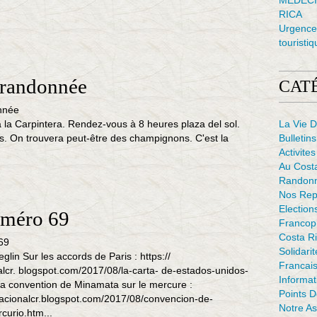
MÉDECI
RICA
Urgence 
touristiq
 randonnée
CAT
la Carpintera. Rendez-vous à 8 heures plaza del sol.
La Vie D
s. On trouvera peut-être des champignons. C'est la
Bulletins
Activites
Au Cost
Randon
Nos Rep
Election
uméro 69
Francop
Costa Ri
Solidarit
eglin Sur les accords de Paris : https://
Francais
lcr. blogspot.com/2017/08/la-carta- de-estados-unidos-
Informat
la convention de Minamata sur le mercure :
Points 
nacionalcr.blogspot.com/2017/08/convencion-de-
Notre As
curio.htm...