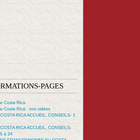
ORMATIONS-PAGES
e Costa Rica
 Costa Rica : nos vidéos
 COSTA RICA ACCUEIL, CONSEILS- 1
 COSTA RICA ACCUEIL, CONSEILS-
5 à 24