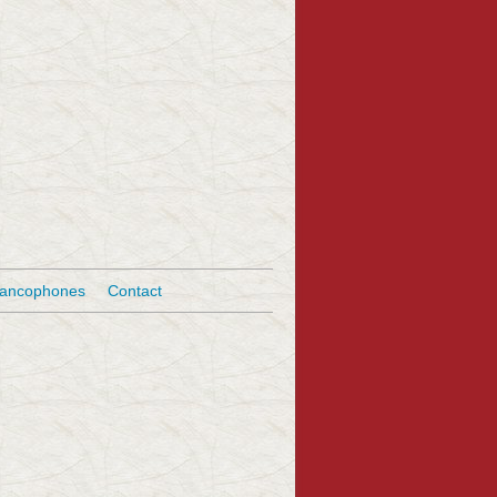
rancophones
Contact