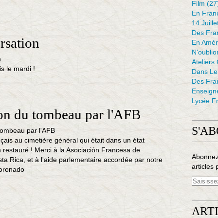
Film
(27
En Fran
14 Juille
Des Fran
rsation
En Amér
N'oubli
Ateliers
s le mardi !
Dans L
Des Fra
Enseign
Lycée Fr
on du tombeau par l'AFB
S'A
ais au cimetière général qui était dans un état
n restauré ! Merci à la Asociación Francesa de
Abonnez
ta Rica, et à l'aide parlementaire accordée par notre
articles 
Coronado
ART