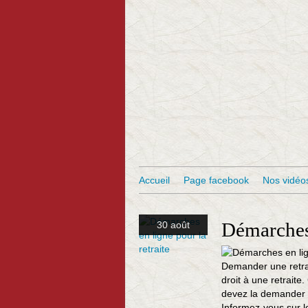
Accueil
Page facebook
Nos vidéo
Démarches 
30 août
Demander une retrai
droit à une retraite
devez la demander 4
Informez-vous sur le 