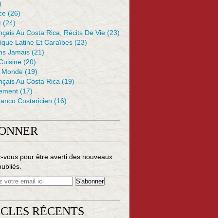
)
ce
(26)
t
(24)
çais Au Costa Rica, Récits De Vie
(23)
ique Latine Et Caraïbes
(23)
ons Jamais
(21)
 Cuisine
(20)
e Monde
(19)
nçais Au Costa Rica
(19)
ement
(17)
anco Costaricien
(16)
BONNER
-vous pour être averti des nouveaux
publiés.
ICLES RÉCENTS