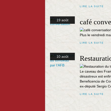
LIRE LA SUITE
café conve
19 août
Plus le vendredi mai
LIRE LA SUITE
Restaurati
10 août
Le caveau des Franç
désastreux est enfi
Beneficencia de Cos
ex-député Sergio 
LIRE LA SUITE