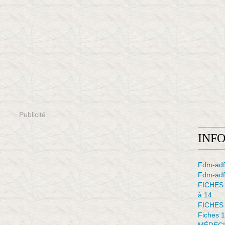
Publicité
INF
Fdm-adf
Fdm-adfe
FICHES
à 14
FICHES
Fiches 1