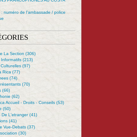
NS FRANCOPHONES AU COSTA
: numéro de l'ambassade / police
ue
ÉGORIES
e La Section
(306)
 Informatifs
(213)
 Culturelles
(97)
a Rica
(77)
nees
(74)
résentants
(70)
s
(66)
honie
(62)
ca Accueil - Droits - Conseils
(53)
e
(50)
 De L'etranger
(41)
ions
(41)
De Vue-Debats
(37)
sociation
(30)