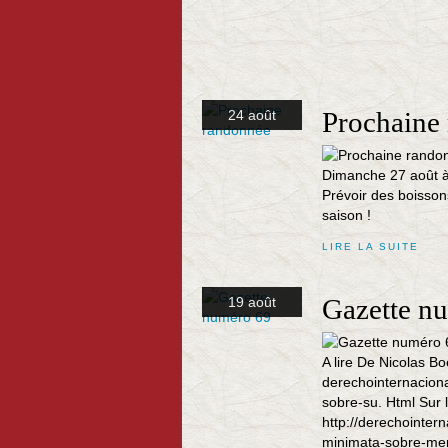
Prochaine
24 août
Dimanche 27 août à 
Prévoir des boisson
saison !
LIRE LA SUITE
Gazette n
19 août
A lire De Nicolas Bo
derechointernaciona
sobre-su. Html Sur 
http://derechointer
minimata-sobre-mer