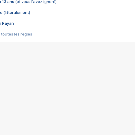
 a 13 ans (et vous l'avez ignoré)
e (littéralement)
im Rayan
 toutes les règles
s les jeux vidéo
us choquant de Rockstar ? - Le scandale BULLY
e plus moche de Steam
du RÊVE tourne au CAUCHEMAR
pendant 8 heures
it… à tort
umiliés par un jeu vidéo
ire - Final Fantasy 8
ti un empire - Age of Empires