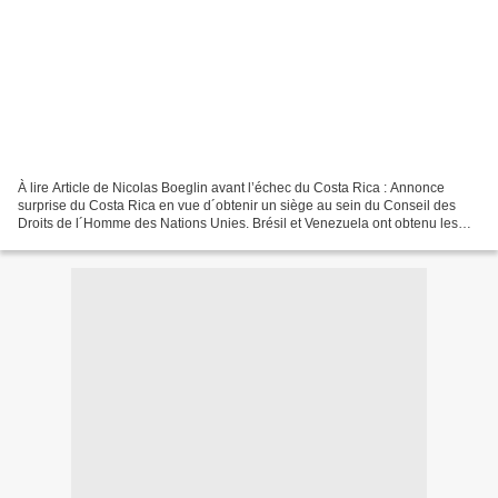
À lire Article de Nicolas Boeglin avant l’échec du Costa Rica : Annonce
surprise du Costa Rica en vue d´obtenir un siège au sein du Conseil des
Droits de l´Homme des Nations Unies. Brésil et Venezuela ont obtenu les
sièges. http://derechointernacionalcr.blogspot.com/2019/10/costa-rica-
anuncia-que-sera-candidata.html...