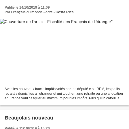
Publié le 14/10/2019 à 11:09
Par
Français du monde - adfe - Costa Rica
Avec les nouveaux taux d'impôts votés par les député.e.s LREM, les petits
retraités domiciliés à l'étranger et qui touchent une retraite ou une allocation
en France vont casquer au maximum pour les impôts. Plus qu'un cafouillage,
c'est de la totale incompétence....
Beaujolais nouveau
Publié le 11/10/2019 à 16:20