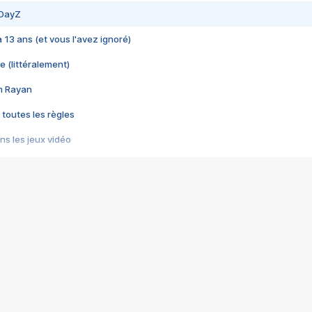
 DayZ
 a 13 ans (et vous l'avez ignoré)
e (littéralement)
im Rayan
 toutes les règles
s les jeux vidéo
us choquant de Rockstar ? - Le scandale BULLY
e plus moche de Steam
du RÊVE tourne au CAUCHEMAR
pendant 8 heures
it… à tort
umiliés par un jeu vidéo