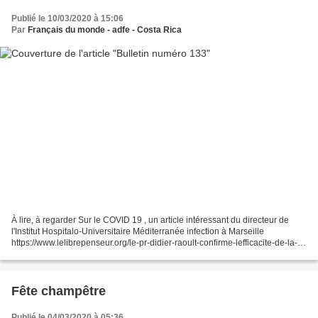
Publié le 10/03/2020 à 15:06
Par
Français du monde - adfe - Costa Rica
À lire, à regarder Sur le COVID 19 , un article intéressant du directeur de
l'Institut Hospitalo-Universitaire Méditerranée infection à Marseille
https://www.lelibrepenseur.org/le-pr-didier-raoult-confirme-lefficacite-de-la-
chloroquine-un-traitement-contre-le-coronavirus/...
Fête champêtre
Publié le 04/03/2020 à 05:36