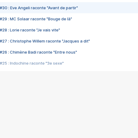
#30 : Eve Angeli raconte "Avant de partir"
#29 : MC Solaar raconte "Bouge de là"
28 : Lorie raconte "Je vais vite"
#27 : Christophe Willem raconte "Jacques a dit"
#26 : Chimène Badi raconte "Entre nous"
#25 : Indochine raconte "3e sexe"
#24 : Zaho raconte "C'est chelou"
#23 : Patrick Bruel raconte "Au café des délices"
#22 : Kyo raconte "Le chemin"
#21 : Nolwenn Leroy raconte "Cassé"
#20 : Patrick Hernandez raconte "Born to be alive"
#19 : Lorie raconte "Près de moi"