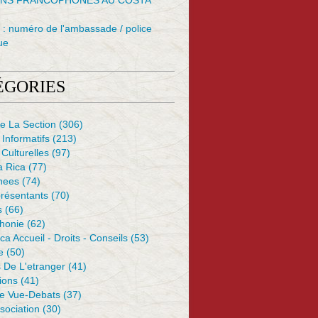
NS FRANCOPHONES AU COSTA
: numéro de l'ambassade / police
ue
ÉGORIES
e La Section
(306)
 Informatifs
(213)
 Culturelles
(97)
a Rica
(77)
nees
(74)
résentants
(70)
s
(66)
honie
(62)
ca Accueil - Droits - Conseils
(53)
e
(50)
 De L'etranger
(41)
ions
(41)
De Vue-Debats
(37)
sociation
(30)