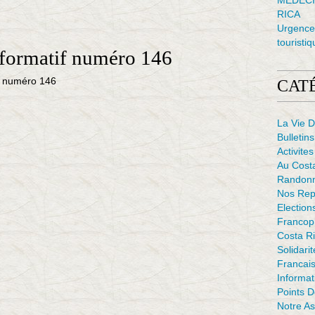
MÉDECI
RICA
Urgence 
touristiq
nformatif numéro 146
CAT
La Vie D
Bulletins
Activites
Au Cost
Randon
Nos Rep
Election
Francop
Costa Ri
Solidarit
Francais
Informat
Points 
Notre As