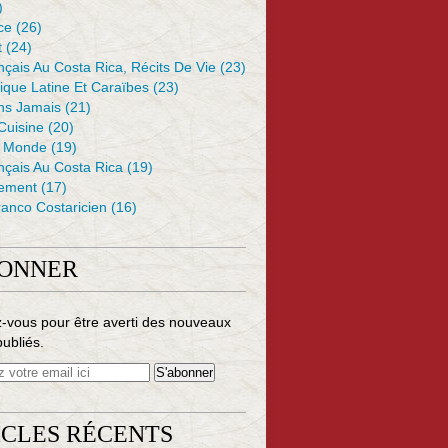
)
ce
(26)
t
(24)
çais Au Costa Rica, Récits De Vie
(23)
ique Latine Et Caraïbes
(23)
ons Jamais
(21)
 Cuisine
(20)
e Monde
(19)
nçais Au Costa Rica
(19)
ement
(17)
anco Costaricien
(16)
BONNER
-vous pour être averti des nouveaux
publiés.
ICLES RÉCENTS