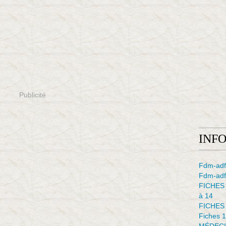
Publicité
INF
Fdm-adf
Fdm-adfe
FICHES
à 14
FICHES
Fiches 1