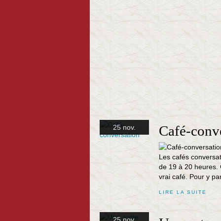
Café-conv
25 nov.
Les cafés conversat
de 19 à 20 heures. 
vrai café. Pour y p
LIRE LA SUITE
25 nov.