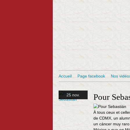
Accueil
Page facebook
Nos vidéo
Pour Sebas
25 nov.
À tous ceux et cell
de CDMX, un alumno 
un cáncer muy raro
México a que en Méd