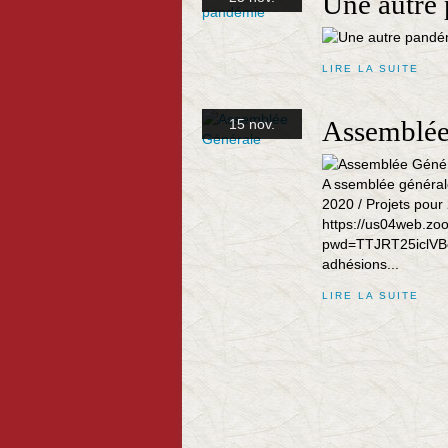
Une autre
LIRE LA SUITE
Assemblée
15 nov.
A ssemblée générale
2020 / Projets pour
https://us04web.zo
pwd=TTJRT25iclVBc
adhésions...
LIRE LA SUITE