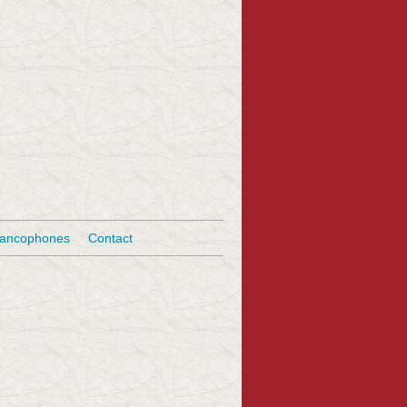
rancophones
Contact