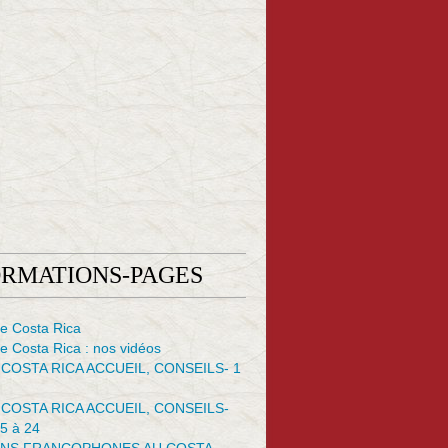
ORMATIONS-PAGES
e Costa Rica
 Costa Rica : nos vidéos
 COSTA RICA ACCUEIL, CONSEILS- 1
 COSTA RICA ACCUEIL, CONSEILS-
5 à 24