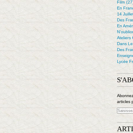
Film
(27
En Fran
14 Juille
Des Fran
En Amér
N'oubli
Ateliers
Dans L
Des Fra
Enseign
Lycée Fr
S'A
Abonnez
articles 
ART