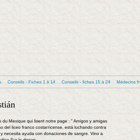
s
Conseils - Fiches 1 à 14
Conseils - fiches 15 à 24
Médecins f
tián
es du Mexique qui lisent notre page : " Amigos y amigas
del liceo franco costarricense, está luchando contra
 y necesita ayuda con donaciones de sangre. Vino a
ica Sur le dieran...