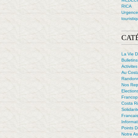
MÉDECI
RICA
Urgence 
touristiq
CAT
La Vie D
Bulletins
Activites
Au Cost
Randon
Nos Rep
Election
Francop
Costa Ri
Solidarit
Francais
Informat
Points 
Notre As