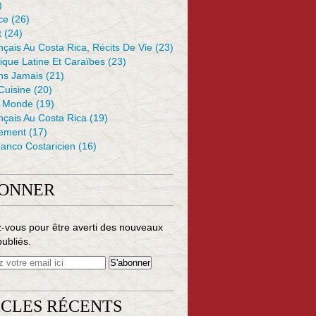
)
ce
(26)
t
(24)
çais Au Costa Rica, Récits De Vie
(23)
ique Latine Et Caraïbes
(23)
ons Jamais
(21)
 Cuisine
(20)
e Monde
(19)
nçais Au Costa Rica
(19)
ement
(17)
anco Costaricien
(16)
BONNER
-vous pour être averti des nouveaux
publiés.
ICLES RÉCENTS