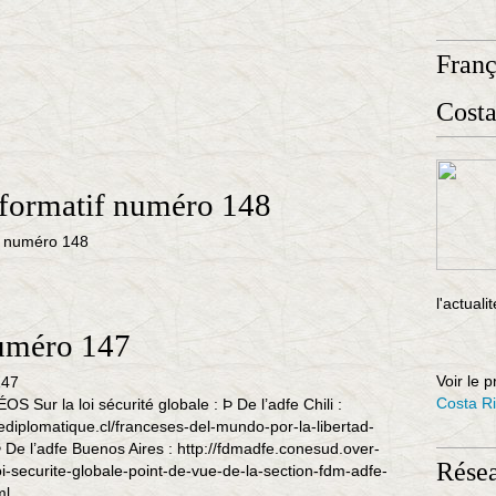
Fran
Costa
nformatif numéro 148
l'actuali
numéro 147
Voir le p
Costa R
Sur la loi sécurité globale : Þ De l’adfe Chili :
diplomatique.cl/franceses-del-mundo-por-la-libertad-
 De l’adfe Buenos Aires : http://fdmadfe.conesud.over-
Rése
i-securite-globale-point-de-vue-de-la-section-fdm-adfe-
l...