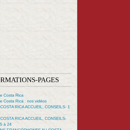
ORMATIONS-PAGES
e Costa Rica
 Costa Rica : nos vidéos
 COSTA RICA ACCUEIL, CONSEILS- 1
 COSTA RICA ACCUEIL, CONSEILS-
5 à 24