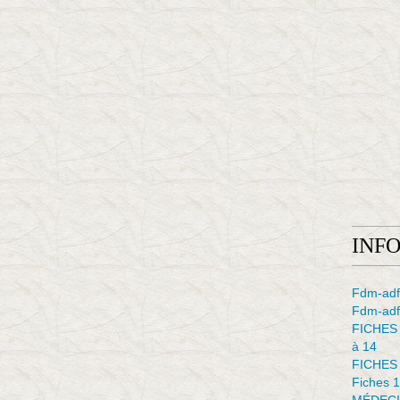
INF
Fdm-adf
Fdm-adfe
FICHES
à 14
FICHES
Fiches 1