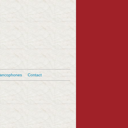
rancophones
Contact