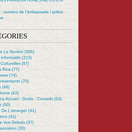
NS FRANCOPHONES AU COSTA
: numéro de l'ambassade / police
ue
ÉGORIES
e La Section
(306)
 Informatifs
(213)
 Culturelles
(97)
a Rica
(77)
nees
(74)
résentants
(70)
s
(66)
honie
(62)
ca Accueil - Droits - Conseils
(53)
e
(50)
 De L'etranger
(41)
ions
(41)
De Vue-Debats
(37)
sociation
(30)