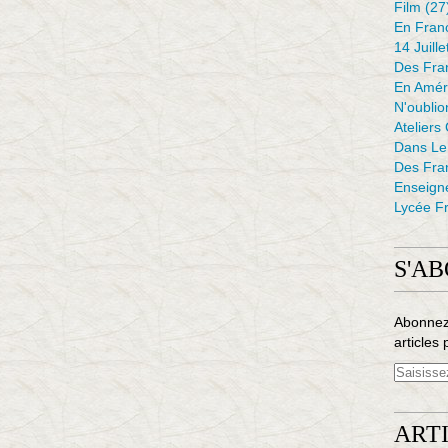
Film
(27
En Fran
14 Juille
Des Fran
En Amér
N'oubli
Ateliers
Dans L
Des Fra
Enseign
Lycée Fr
S'A
Abonnez
articles 
ART