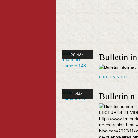
Bulletin i
20 déc.
LIRE LA SUITE
Bulletin 
1 déc.
LECTURES ET VIDÉOS 
https://www.lemonde
de-expresion.html Þ
blog.com/2020/11/lo
de-buenos-aires.htm