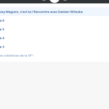
bey Maguire, c'est lui ! Rencontre avec Damien Witecka
e 6
e 5
e 4
e 3
s créatrices de la VF !
e 2
e 1
e Mektoub My Love arrive enfin ! Rencontre avec Shaïn Boumedine et Sal
i : après Toni en famille
elle réalise le bouleversant Dites lui que je l'aime
ais ! Rencontre autour de Vie privée de Rebecca Zlotowski