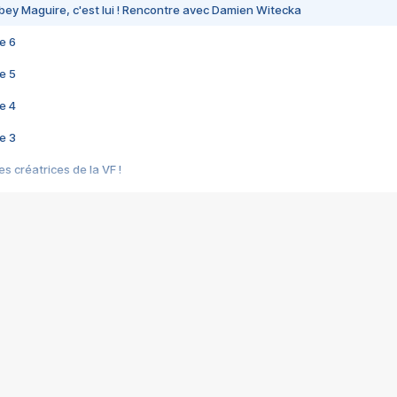
bey Maguire, c'est lui ! Rencontre avec Damien Witecka
e 6
e 5
e 4
e 3
s créatrices de la VF !
e 2
e 1
e Mektoub My Love arrive enfin ! Rencontre avec Shaïn Boumedine et Sal
i : après Toni en famille
elle réalise le bouleversant Dites lui que je l'aime
ais ! Rencontre autour de Vie privée de Rebecca Zlotowski
 de Marguerite, Grave... Rencontre avec Ella Rumpf