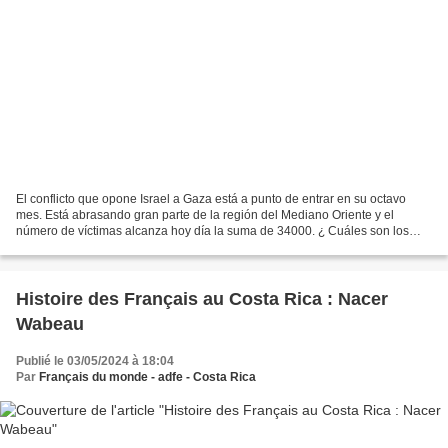
El conflicto que opone Israel a Gaza está a punto de entrar en su octavo
mes. Está abrasando gran parte de la región del Mediano Oriente y el
número de víctimas alcanza hoy día la suma de 34000. ¿ Cuáles son los
recursos del derecho internacional frente...
Histoire des Français au Costa Rica : Nacer
Wabeau
Publié le 03/05/2024 à 18:04
Par
Français du monde - adfe - Costa Rica