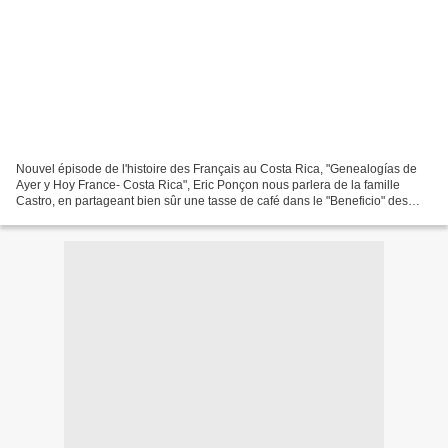
Nouvel épisode de l'histoire des Français au Costa Rica, "Genealogías de
Ayer y Hoy France- Costa Rica", Eric Ponçon nous parlera de la famille
Castro, en partageant bien sûr une tasse de café dans le "Beneficio" des
Castro à la Union de Tres Ríos. Au...