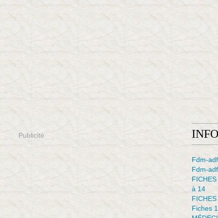
INF
Publicité
Fdm-adf
Fdm-adfe
FICHES
à 14
FICHES
Fiches 1