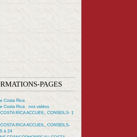
ORMATIONS-PAGES
e Costa Rica
 Costa Rica : nos vidéos
 COSTA RICA ACCUEIL, CONSEILS- 1
 COSTA RICA ACCUEIL, CONSEILS-
5 à 24