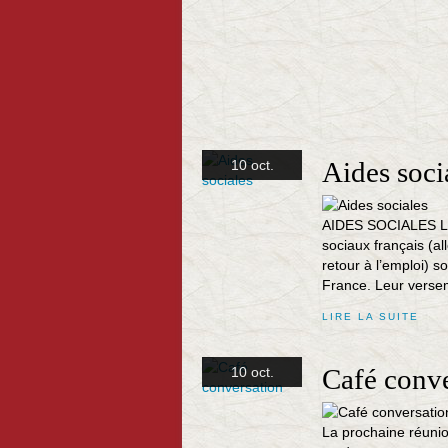
Aides soci
10 oct.
AIDES SOCIALES Les
sociaux français (al
retour à l’emploi) s
France. Leur verse
LIRE LA SUITE
Café conve
10 oct.
La prochaine réunio