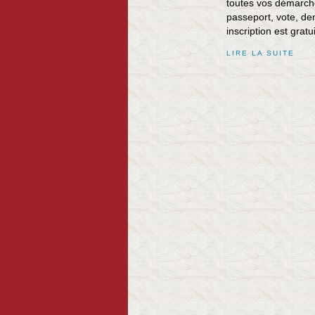
toutes vos démarche
passeport, vote, d
inscription est gratui
LIRE LA SUITE