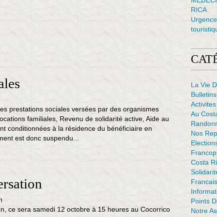
MÉDECI
RICA
Urgence 
touristiq
CAT
ales
La Vie D
Bulletins
Activites
 prestations sociales versées par des organismes
Au Cost
locations familiales, Revenu de solidarité active, Aide au
Randon
ont conditionnées à la résidence du bénéficiaire en
Nos Rep
ment est donc suspendu...
Election
Francop
Costa Ri
Solidarit
rsation
Francais
Informat
Points 
n, ce sera samedi 12 octobre à 15 heures au Cocorrico
Notre As