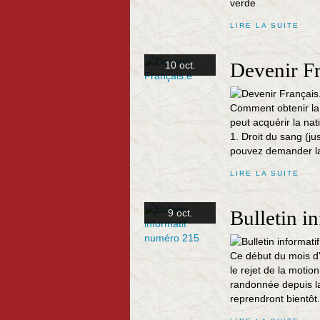
verde
LIRE LA SUITE
Devenir Fr
10 oct.
Comment obtenir la n
peut acquérir la nat
1. Droit du sang (ju
pouvez demander la 
LIRE LA SUITE
Bulletin i
9 oct.
Ce début du mois d'
le rejet de la moti
randonnée depuis la
reprendront bientôt.