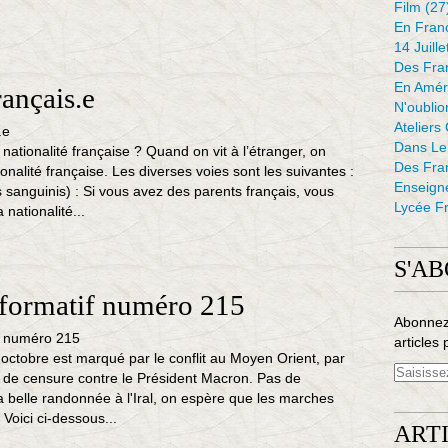
Film
(27
En Fran
14 Juille
Des Fran
En Amér
ançais.e
N'oubli
Ateliers
Dans L
ationalité française ? Quand on vit à l’étranger, on
Des Fra
ionalité française. Les diverses voies sont les suivantes :
Enseign
s sanguinis) : Si vous avez des parents français, vous
Lycée Fr
nationalité...
S'A
nformatif numéro 215
Abonnez
articles 
octobre est marqué par le conflit au Moyen Orient, par
on de censure contre le Président Macron. Pas de
 belle randonnée à l'Iral, on espère que les marches
 Voici ci-dessous...
ART