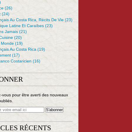
)
ce
(26)
t
(24)
çais Au Costa Rica, Récits De Vie
(23)
ique Latine Et Caraïbes
(23)
ons Jamais
(21)
 Cuisine
(20)
e Monde
(19)
nçais Au Costa Rica
(19)
ement
(17)
anco Costaricien
(16)
BONNER
-vous pour être averti des nouveaux
publiés.
ICLES RÉCENTS