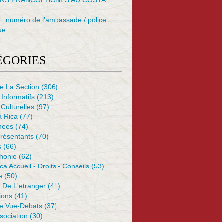
NS FRANCOPHONES AU COSTA
: numéro de l'ambassade / police
ue
ÉGORIES
e La Section
(306)
 Informatifs
(213)
 Culturelles
(97)
a Rica
(77)
nees
(74)
résentants
(70)
s
(66)
honie
(62)
ca Accueil - Droits - Conseils
(53)
e
(50)
 De L'etranger
(41)
ions
(41)
De Vue-Debats
(37)
sociation
(30)