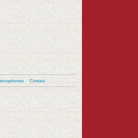
rancophones
Contact