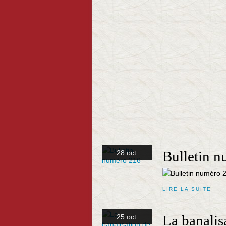
Bulletin 
28 oct.
LIRE LA SUITE
La banalisa
25 oct.