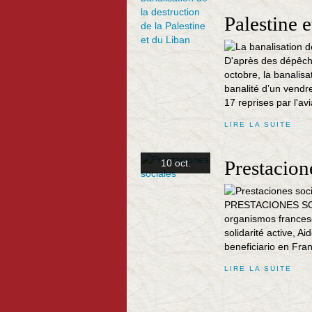
Palestine 
D'après des dépêch
octobre, la banalisa
banalité d’un vendr
17 reprises par l'avi
LIRE LA SUITE
Prestacion
10 oct.
PRESTACIONES SOCI
organismos francese
solidarité active, Ai
beneficiario en Franc
LIRE LA SUITE