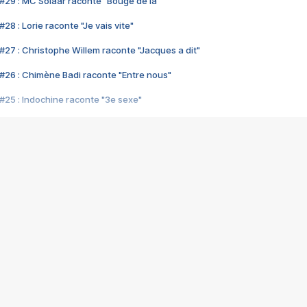
#29 : MC Solaar raconte "Bouge de là"
28 : Lorie raconte "Je vais vite"
#27 : Christophe Willem raconte "Jacques a dit"
#26 : Chimène Badi raconte "Entre nous"
#25 : Indochine raconte "3e sexe"
#24 : Zaho raconte "C'est chelou"
#23 : Patrick Bruel raconte "Au café des délices"
#22 : Kyo raconte "Le chemin"
#21 : Nolwenn Leroy raconte "Cassé"
#20 : Patrick Hernandez raconte "Born to be alive"
#19 : Lorie raconte "Près de moi"
#18 : Michael Jones raconte "A nos actes manqués" (avec Jean-Jacque
#17 : Khaled raconte "Aïcha"