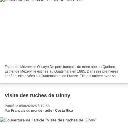
Esther de Mézerville Ossaye De père français, de mère née au Québec,
Esther de Mézerville est née au Guatemala en 1885. Dans ses premières
années, elle a vécu au Guatemala et en France. Elle est arrivée avec sa
famille au Costa Rica en 1898 après la mort...
Visite des ruches de Ginny
Publié le 05/02/2025 à 12:58
Par
Français du monde - adfe - Costa Rica