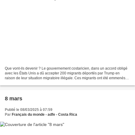
Que vont-ils devenir ? Le gouvernement costaricien, dans un accord obligé
avec les États Unis a dû accepter 200 migrants déportés par Trump en
raison de leur situation migratoire illégale. Ces migrants ont été emmenés
au Centro de Atención Temporal de...
8 mars
Publié le 08/03/2025 à 07:59
Par
Français du monde - adfe - Costa Rica