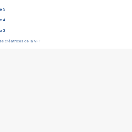
e 5
e 4
e 3
s créatrices de la VF !
e 2
e 1
e Mektoub My Love arrive enfin ! Rencontre avec Shaïn Boumedine et Sal
i : après Toni en famille
elle réalise le bouleversant Dites lui que je l'aime
ais ! Rencontre autour de Vie privée de Rebecca Zlotowski
 de Marguerite, Grave... Rencontre avec Ella Rumpf
 Les Rêveurs, un film intime sur la santé mentale