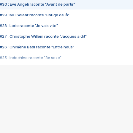
#30 : Eve Angeli raconte "Avant de partir"
#29 : MC Solaar raconte "Bouge de là"
28 : Lorie raconte "Je vais vite"
#27 : Christophe Willem raconte "Jacques a dit"
#26 : Chimène Badi raconte "Entre nous"
#25 : Indochine raconte "3e sexe"
#24 : Zaho raconte "C'est chelou"
#23 : Patrick Bruel raconte "Au café des délices"
#22 : Kyo raconte "Le chemin"
#21 : Nolwenn Leroy raconte "Cassé"
#20 : Patrick Hernandez raconte "Born to be alive"
#19 : Lorie raconte "Près de moi"
#18 : Michael Jones raconte "A nos actes manqués" (avec Jean-Jacque