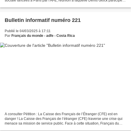
sociale lancées à Paris par l'AFE, réunion à laquelle Denis Glock participe
en tant que membre de la commission...
Bulletin informatif numéro 221
Publié le 04/03/2025 à 17:11
Par
Français du monde - adfe - Costa Rica
A consulter Pétition : La Caisse des Français de l’Étranger (CFE) est en
danger ! La Caisse des Français de l’étranger (CFE) traverse une crise qui
menace sa mission de service public. Face à cette situation, Français du
monde – ADFE lance une pétition. La...