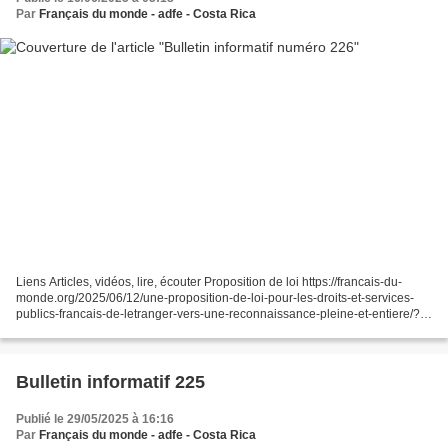
Par
Français du monde - adfe - Costa Rica
Liens Articles, vidéos, lire, écouter Proposition de loi https://francais-du-
monde.org/2025/06/12/une-proposition-de-loi-pour-les-droits-et-services-
publics-francais-de-letranger-vers-une-reconnaissance-pleine-et-entiere/?
https://francais-du-monde.org/wp-content/uploads/2022/11/2025-ben-cheikh-
ppl-1517-renforcer-les-droits-et-les-services-publics-des-francais-etablis-
hors-de-france.pdf...
Bulletin informatif 225
Publié le 29/05/2025 à 16:16
Par
Français du monde - adfe - Costa Rica