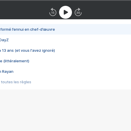
nsformé l’ennui en chef-d’œuvre
 DayZ
 a 13 ans (et vous l'avez ignoré)
e (littéralement)
im Rayan
 toutes les règles
s les jeux vidéo
us choquant de Rockstar ? - Le scandale BULLY
e plus moche de Steam
du RÊVE tourne au CAUCHEMAR