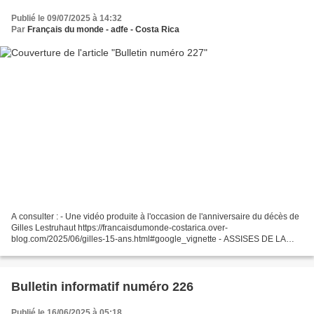
Publié le 09/07/2025 à 14:32
Par
Français du monde - adfe - Costa Rica
A consulter : - Une vidéo produite à l'occasion de l'anniversaire du décès de
Gilles Lestruhaut https://francaisdumonde-costarica.over-
blog.com/2025/06/gilles-15-ans.html#google_vignette - ASSISES DE LA
PROTECTION SOCIALE DES FRANÇAIS DE L'ÉTRANGER Tout...
Bulletin informatif numéro 226
Publié le 16/06/2025 à 05:18