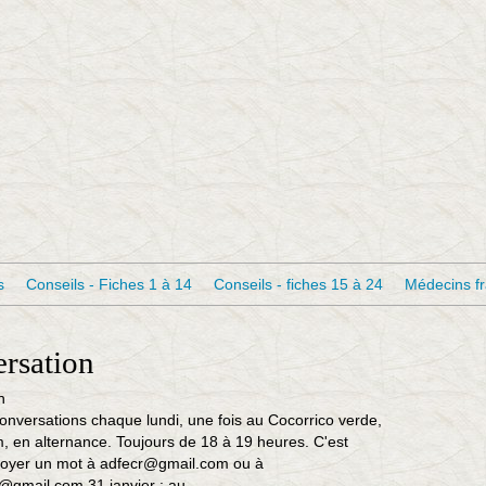
s
Conseils - Fiches 1 à 14
Conseils - fiches 15 à 24
Médecins f
rsation
onversations chaque lundi, une fois au Cocorrico verde,
m, en alternance. Toujours de 18 à 19 heures. C'est
'envoyer un mot à adfecr@gmail.com ou à
@gmail.com 31 janvier : au...