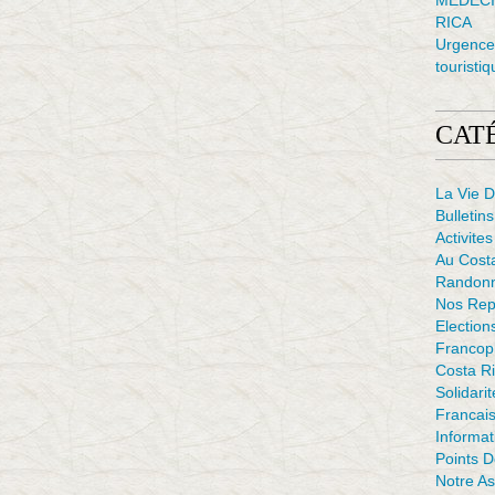
MÉDECI
RICA
Urgence 
touristiq
CAT
La Vie D
Bulletins
Activites
Au Cost
Randon
Nos Rep
Election
Francop
Costa Ri
Solidarit
Francais
Informat
Points 
Notre As