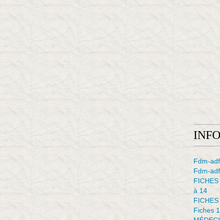
INF
Fdm-adf
Fdm-adfe
FICHES
à 14
FICHES
Fiches 1