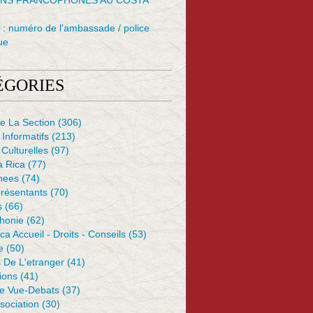
NS FRANCOPHONES AU COSTA
: numéro de l'ambassade / police
ue
ÉGORIES
e La Section
(306)
 Informatifs
(213)
 Culturelles
(97)
a Rica
(77)
nees
(74)
résentants
(70)
s
(66)
honie
(62)
ca Accueil - Droits - Conseils
(53)
e
(50)
 De L'etranger
(41)
ions
(41)
De Vue-Debats
(37)
sociation
(30)