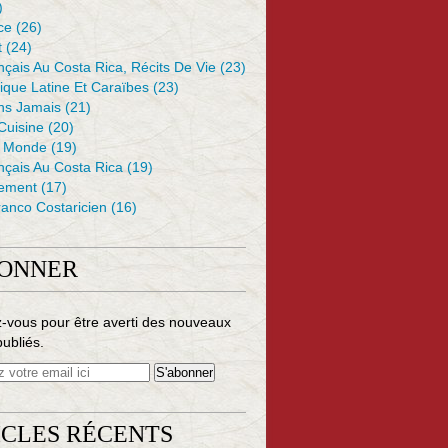
)
ce
(26)
t
(24)
çais Au Costa Rica, Récits De Vie
(23)
ique Latine Et Caraïbes
(23)
ons Jamais
(21)
 Cuisine
(20)
e Monde
(19)
nçais Au Costa Rica
(19)
ement
(17)
anco Costaricien
(16)
BONNER
-vous pour être averti des nouveaux
publiés.
ICLES RÉCENTS