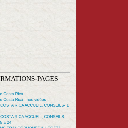
ORMATIONS-PAGES
e Costa Rica
 Costa Rica : nos vidéos
 COSTA RICA ACCUEIL, CONSEILS- 1
 COSTA RICA ACCUEIL, CONSEILS-
5 à 24