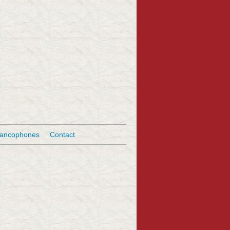
rancophones
Contact