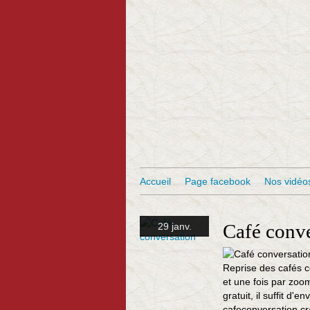
Accueil
Page facebook
Nos vidéo
Café conve
29 janv.
Reprise des cafés c
et une fois par zoo
gratuit, il suffit d
cafeconversation.cr