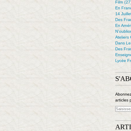
Film
(27
En Fran
14 Juille
Des Fran
En Amér
N'oubli
Ateliers
Dans L
Des Fra
Enseign
Lycée Fr
S'A
Abonnez
articles 
ART