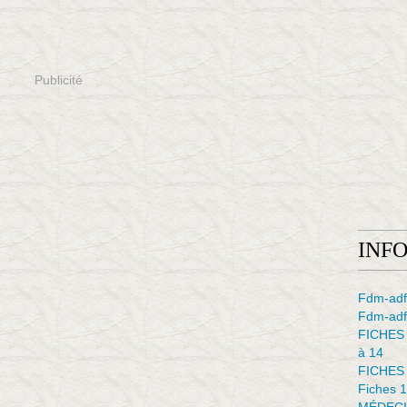
Publicité
INF
Fdm-adf
Fdm-adfe
FICHES
à 14
FICHES
Fiches 1