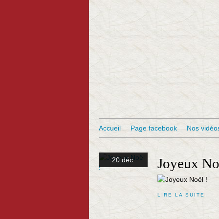
Accueil
Page facebook
Nos vidéo
Joyeux No
20 déc.
LIRE LA SUITE