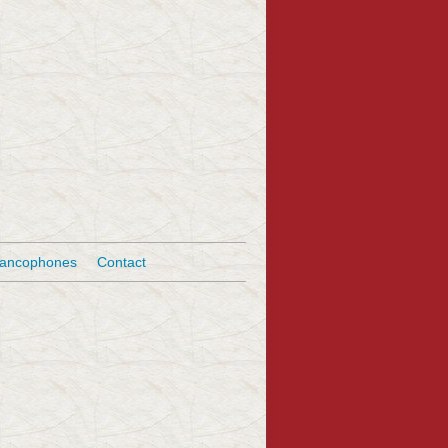
rancophones
Contact