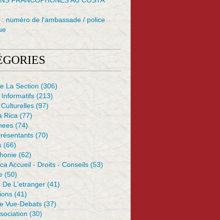
NS FRANCOPHONES AU COSTA
: numéro de l'ambassade / police
ue
ÉGORIES
e La Section
(306)
 Informatifs
(213)
 Culturelles
(97)
a Rica
(77)
nees
(74)
résentants
(70)
s
(66)
honie
(62)
ca Accueil - Droits - Conseils
(53)
e
(50)
 De L'etranger
(41)
ions
(41)
De Vue-Debats
(37)
sociation
(30)