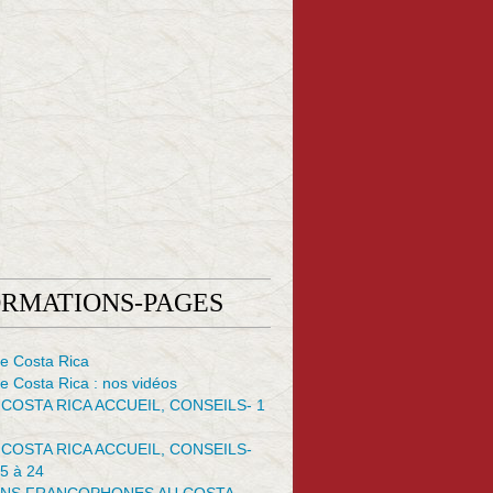
ORMATIONS-PAGES
e Costa Rica
 Costa Rica : nos vidéos
 COSTA RICA ACCUEIL, CONSEILS- 1
 COSTA RICA ACCUEIL, CONSEILS-
5 à 24