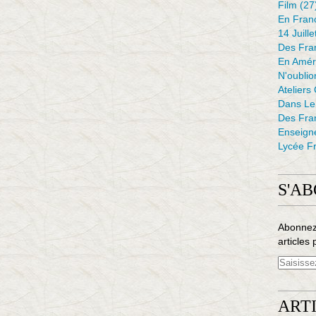
Film
(27
En Fran
14 Juille
Des Fran
En Amér
N'oubli
Ateliers
Dans L
Des Fra
Enseign
Lycée Fr
S'A
Abonnez
articles 
ART