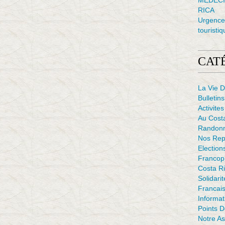
MÉDECI
RICA
Urgence 
touristiq
CAT
La Vie D
Bulletins
Activites
Au Cost
Randon
Nos Rep
Election
Francop
Costa Ri
Solidarit
Francais
Informat
Points 
Notre As