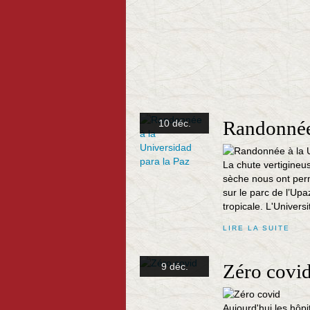
Randonnée 
10 déc.
La chute vertigineus
sèche nous ont perm
sur le parc de l’Upaz
tropicale. L'Universi
LIRE LA SUITE
Zéro covi
9 déc.
Aujourd'hui les hôpi