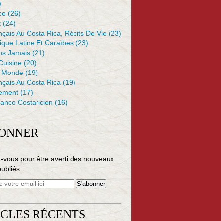
)
ce
(26)
t
(24)
çais Au Costa Rica, Récits De Vie
(23)
ique Latine Et Caraïbes
(23)
ons Jamais
(21)
 Cuisine
(20)
e Monde
(19)
nçais Au Costa Rica
(19)
ement
(17)
anco Costaricien
(16)
BONNER
-vous pour être averti des nouveaux
publiés.
ICLES RÉCENTS