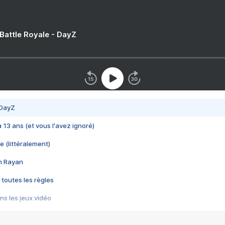
 Battle Royale - DayZ
 DayZ
 a 13 ans (et vous l'avez ignoré)
e (littéralement)
im Rayan
 toutes les règles
s les jeux vidéo
us choquant de Rockstar ? - Le scandale BULLY