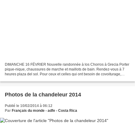
DIMANCHE 16 FÉVRIER Nouvelle randonnée à los Chorros à Grecia Porter
pique-nique, chaussures de marche et maillots de bain. Rendez-vous à 7
heures plaza del sol. Pour ceux et celles qui ont besoin de covoiturage,
écrire à francaisdumonde.cr@gmail.com...
Photos de la chandeleur 2014
Publié le 10/02/2014 à 06:12
Par
Français du monde - adfe - Costa Rica