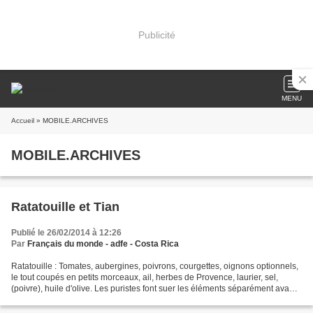
Publicité
MENU
Accueil
» MOBILE.ARCHIVES
MOBILE.ARCHIVES
Ratatouille et Tian
Publié le 26/02/2014 à 12:26
Par
Français du monde - adfe - Costa Rica
Ratatouille : Tomates, aubergines, poivrons, courgettes, oignons optionnels,
le tout coupés en petits morceaux, ail, herbes de Provence, laurier, sel,
(poivre), huile d'olive. Les puristes font suer les éléments séparément avant
de tout mélanger. Moi,...