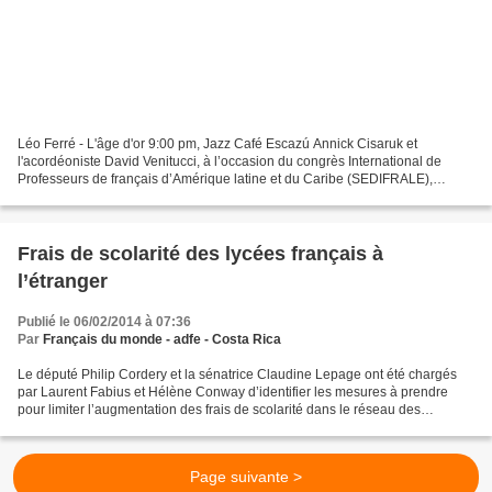
Léo Ferré - L'âge d'or 9:00 pm, Jazz Café Escazú Annick Cisaruk et
l'acordéoniste David Venitucci, à l’occasion du congrès International de
Professeurs de français d’Amérique latine et du Caribe (SEDIFRALE),
présentent un spectacle de chansons de Léo...
Frais de scolarité des lycées français à
l’étranger
Publié le 06/02/2014 à 07:36
Par
Français du monde - adfe - Costa Rica
Le député Philip Cordery et la sénatrice Claudine Lepage ont été chargés
par Laurent Fabius et Hélène Conway d’identifier les mesures à prendre
pour limiter l’augmentation des frais de scolarité dans le réseau des
établissements français de l’étranger....
Page suivante >