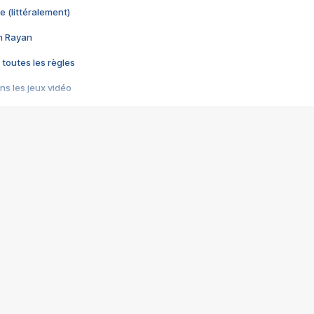
e (littéralement)
im Rayan
 toutes les règles
s les jeux vidéo
us choquant de Rockstar ? - Le scandale BULLY
e plus moche de Steam
du RÊVE tourne au CAUCHEMAR
pendant 8 heures
it… à tort
umiliés par un jeu vidéo
ire - Final Fantasy 8
ti un empire - Age of Empires