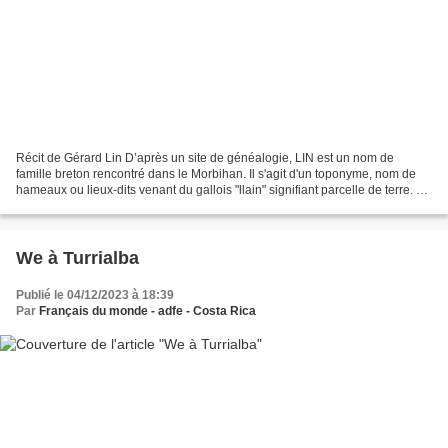
Récit de Gérard Lin D’après un site de généalogie, LIN est un nom de
famille breton rencontré dans le Morbihan. Il s'agit d'un toponyme, nom de
hameaux ou lieux-dits venant du gallois "llain" signifiant parcelle de terre. Ce
nom a aussi pu désigner le...
We à Turrialba
Publié le 04/12/2023 à 18:39
Par
Français du monde - adfe - Costa Rica